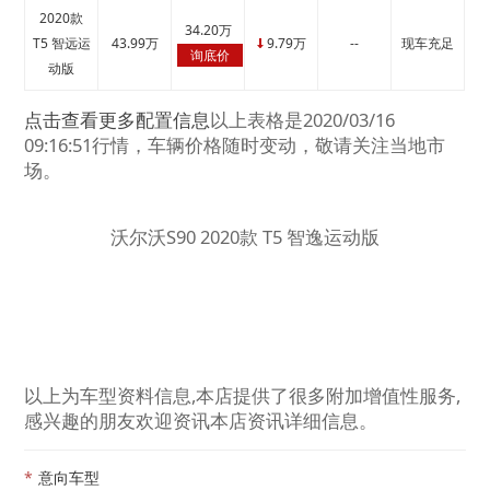
2020款
34.20万
T5 智远运
43.99万
9.79万
--
现车充足
↓
询底价
动版
点击查看更多配置信息
以上表格是2020/03/16
09:16:51行情，车辆价格随时变动，敬请关注当地市
场。
沃尔沃S90 2020款 T5 智逸运动版
以上为车型资料信息,本店提供了很多附加增值性服务,
感兴趣的朋友欢迎资讯本店资讯详细信息。
*
意向车型