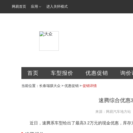
网易首页
应用
进入关怀模式
长春瑞骐汽车
首页
车型报价
优惠促销
询价
当前位置：
长春瑞骐大众
>
优惠促销
>
促销详情
速腾综合优惠3
来源：网易汽车地方站
近日，速腾系车型给出了最高3.2万元的现金优惠，库