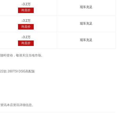
↓
3.2万
现车充足
询底价
↓
3.2万
现车充足
询底价
↓
3.2万
现车充足
询底价
车辆价格随时变动，敬请关注当地市场。
22款 280TSI DSG高配版
迎资讯本店资讯详细信息。