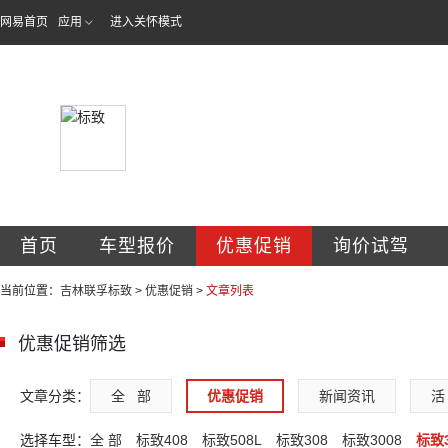
网易首页
应用
进入关怀模式
吉林省联孚汽车销
首页
车型报价
优惠促销
询价试驾
当前位置：
吉林联孚标致
>
优惠促销
>
文章列表
优惠促销筛选
文章分类：
全   部
优惠促销
新闻资讯
活 
选择车型：
全 部
标致408
标致508L
标致308
标致3008
标致