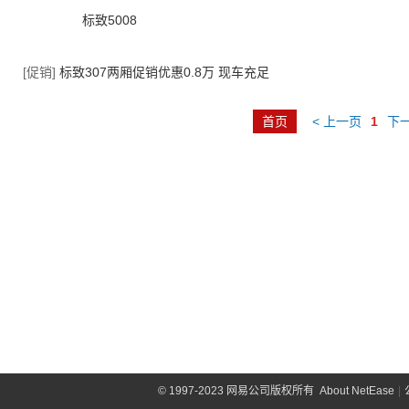
标致5008
[促销]
标致307两厢促销优惠0.8万 现车充足
首页
< 上一页
1
下一
©
1997-2023 网易公司版权所有
About NetEase
|