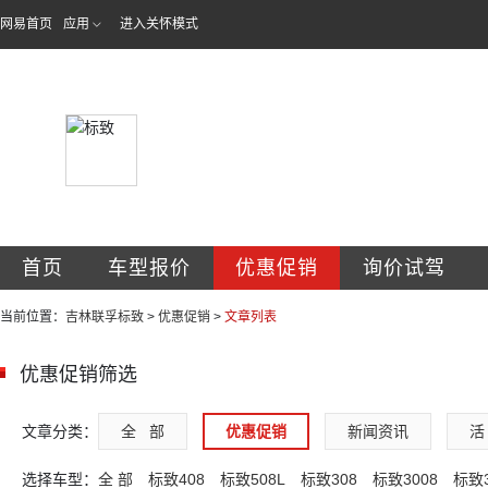
网易首页
应用
进入关怀模式
吉林省联孚汽车销
首页
车型报价
优惠促销
询价试驾
当前位置：
吉林联孚标致
>
优惠促销
>
文章列表
优惠促销筛选
文章分类：
全   部
优惠促销
新闻资讯
活 
选择车型：
全 部
标致408
标致508L
标致308
标致3008
标致