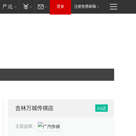
登录
注册免费邮箱
吉林万城传祺店
4S店
主营品牌：