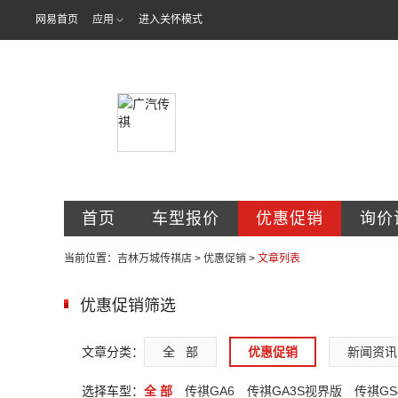
网易首页
应用
进入关怀模式
吉林省万城汽
首页
车型报价
优惠促销
询价
当前位置：
吉林万城传祺店
>
优惠促销
>
文章列表
优惠促销筛选
文章分类：
全   部
优惠促销
新闻资讯
选择车型：
全 部
传祺GA6
传祺GA3S视界版
传祺GS