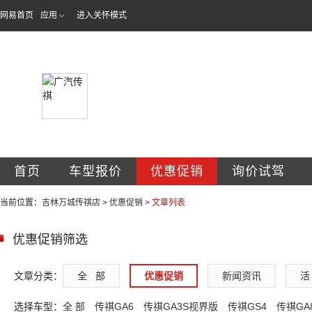
网易首页
应用
进入关怀模式
吉林省万城汽车销
首页
车型报价
优惠促销
询价试驾
当前位置：
吉林万城传祺店
>
优惠促销
>
文章列表
优惠促销筛选
文章分类：
全   部
优惠促销
新闻资讯
活 
选择车型：
全 部
传祺GA6
传祺GA3S视界版
传祺GS4
传祺GA