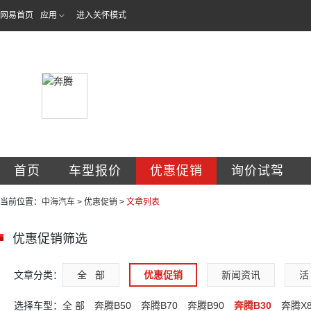
网易首页
应用
进入关怀模式
吉林省中海汽车销
首页
车型报价
优惠促销
询价试驾
当前位置：
中海汽车
>
优惠促销
>
文章列表
优惠促销筛选
文章分类：
全   部
优惠促销
新闻资讯
活 
选择车型：
全 部
奔腾B50
奔腾B70
奔腾B90
奔腾B30
奔腾X8