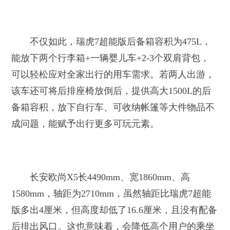
不仅如此，瑞虎7超能版后备箱容积为475L，
能放下两个行李箱+一辆婴儿车+2-3个双肩背包，
可以轻松应对全家出行的用车需求。若两人出游，
该车还可将后排座椅放倒后，提供高大1500L的后
备箱容积，放下自行车、可收纳帐篷等大件物品不
成问题，能赋予出行更多可玩元素。
长安欧尚X5长4490mm、宽1860mm、高
1580mm，轴距为2710mm，虽然轴距比瑞虎7超能
版多出4厘米，但高度却低了16.6厘米，且没有配备
后排出风口。这也意味着，会降低高个用户的乘坐