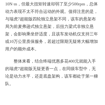
10N·m，但最大扭矩转速却弱了至少500rpm，总体
动力表现不太不符合运动的外观。值得注意的是，
与瑞虎7超能版四轮独立悬架不同，该车的悬架布
局为前麦弗逊式独立悬架，后扭力梁式非独立悬
架，会影响乘坐舒适度，且该车发动机仅支持三年
或10万公里质保服务，若超过限期无疑将大幅增加
用户的额外成本。
整体来看，结合终端优惠多花400元就能入手
的瑞虎7超能版无疑更香一点，在同级车型中，无
论是动力水平，还是底盘架构，该车都处于第一梯
队。