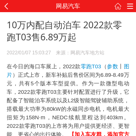
网易汽车
10万内配自动泊车 2022款零
跑T03售6.89万起
2022/01/07 15:03:27 来源：网易汽车地方站
在今日的海口车展上，2022款
零跑T03
（
参数
丨
图
片
）正式上市，新车补贴后售价区间为6.89-8.49万
元，共有5个版本车型提供。作为一款微型电动
车，2022款零跑T03主要针对配置进行了升级，它
配备了智能泊车系统以及L2级智能驾驶辅助系统，
搭载最大功率为80kW的永磁同步电机，电机最大
扭矩为158N·m，NEDC续航里程达到403km。
2022款零跑T03的上市将为用户提供更经济、更智
能、更省心的出行体验。
【加入车友群，添加官方