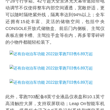
个28寸行李箱。42寸超大全景沐光天幕带遮阳帘电
动调节不仅使得整车内部空间通透，宽敞舒适，更
可以随时隔绝紫外线，隔离率达到94%以上；全车
还拥有15处丰富、灵活的储物空间，包括中央
CONSOLE开放式储物盒、前后门内侧板、主驾仪
表板左侧卡槽、主驾拉手盒等在内，再多零零碎碎
的小物件都能轻松装下。
此外，零跑T03配备8英寸全液晶仪表盘和10.1英寸
高清触控大屏，支持双屏联动；Leap On智能车机