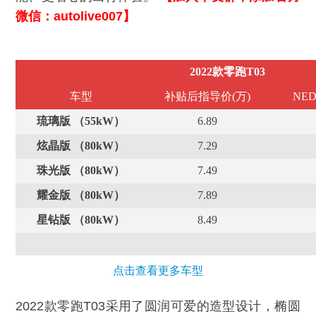
微信：autolive007】
2022款零跑T03
车型
补贴后指导价(万)
NE
琉璃版 （55kW）
6.89
炫晶版 （80kW）
7.29
珠光版 （80kW）
7.49
耀金版 （80kW）
7.89
星钻版 （80kW）
8.49
点击查看更多车型
2022款零跑T03采用了圆润可爱的造型设计，椭圆