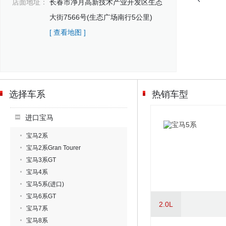
店面地址：
长春市净月高新技术产业开发区生态
大街7566号(生态广场南行5公里)
[ 查看地图 ]
选择车系
热销车型
进口宝马
宝马2系
宝马2系Gran Tourer
宝马3系GT
宝马4系
宝马5系(进口)
宝马6系GT
2.0L
宝马7系
宝马8系