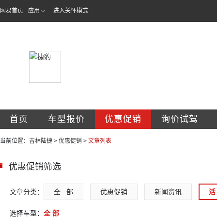
网易首页
应用
进入关怀模式
吉林陆捷汽车贸易
首页
车型报价
优惠促销
询价试驾
当前位置：
吉林陆捷
>
优惠促销
>
文章列表
优惠促销筛选
文章分类：
全   部
优惠促销
新闻资讯
活 
选择车型：
全 部