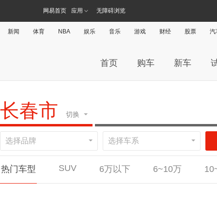
网易首页
应用
无障碍浏览
新闻
体育
NBA
娱乐
音乐
游戏
财经
股票
汽
首页
购车
新车
长春市
切换
选择品牌
选择车系
广州
杭
SUV
热门车型
6万以下
6~10万
10
#
直辖市
北京
上海
天津
重庆
MINI 3-DOOR
宝骏KiWi EV
金杯小海狮
别克昂科拉
宝马2系
宝马2系
长安欧尚科尚EV
东风锐骐6
大众凌渡
奔驰C级
奔驰C级
长安凯程神骐F30
威马汽车威马W6
广汽传祺影豹
奔驰GLB
奔驰GLB
东风风行
北京汽车
大众ID.
大众ID.
名爵e
A
安徽
合肥
安庆
六安
阜阳
芜