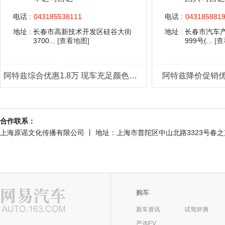
电话 :
043185538111
电话 :
043185881
地址 :
长春市高新技术开发区硅谷大街
地址 :
长春市汽车
3700...
[查看地图]
999号(...
[
阿特兹综合优惠1.8万 现车充足颜色齐全
阿特兹降价促销优惠
合作联系：
上海原谣文化传播有限公司 丨 地址：上海市普陀区中山北路3323号春之声大厦301室
购车
新车资讯
试驾评测
严选EV