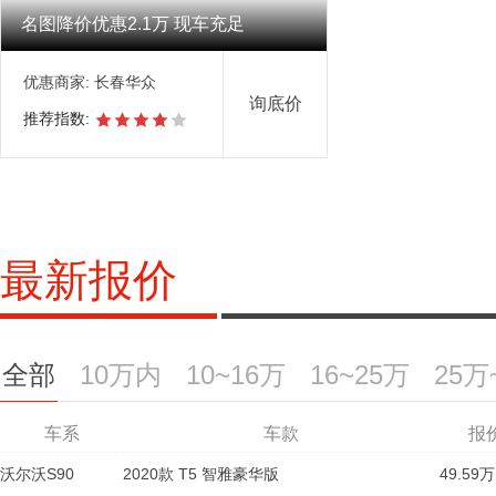
名图降价优惠2.1万 现车充足
优惠商家:
长春华众
询底价
推荐指数:
最新报价
全部
10万内
10~16万
16~25万
25万
车系
车系
车系
车系
车系
车系
车系
车款
车款
车款
车款
车款
车款
车款
报
沃尔沃S90
风光370
昂科拉
昂科拉GX
马自达CX-8
马自达CX-8
揽胜极光L
2018款 S370 1.5L MT豪华型(7座)
2020款 15T AT进取型
2019款 2.5L 6AT 2WD豪华型
2020款 T5 智雅豪华版
2019款 2.5L 6AT 4WD旗舰型
2020款 20T CVT两驱豪华型
2020款 249PS R-DYNAMIC HSE豪华定
49.59万
8.
28
11
4.