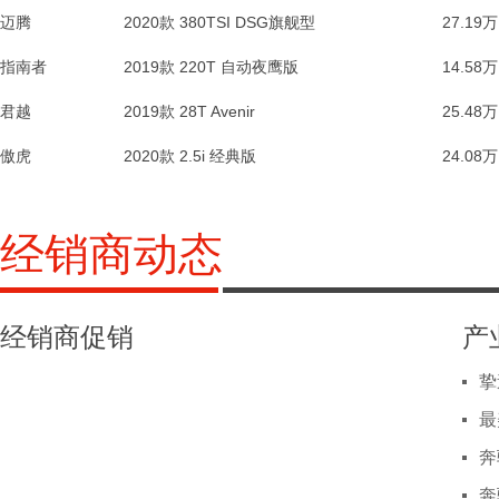
迈腾
艾瑞泽EX
昂科拉GX
雷凌双擎E+
大陆
2018款 1.5L MT青春版
2020款 20T CVT两驱舒适型
2019款 2.0T AT两驱尊悦版 国VI
2020款 380TSI DSG旗舰型
2019款 2.0T 两驱尊悦版 国VI
2019款 1.8PH GS CVT精英版
2017款 Panamera 4 Sport Turismo
27.19万
10
31
14
4.
MKC
Panamera Sport Turismo
指南者
福瑞迪
阅朗
宝沃BX7
大海狮
高尔夫R
奔驰GLE AMG运动SUV
2019款 1.6L MT舒适版 国VI
2019款 18T 自动互联精英型(国VI)
2018款 大海狮L 2.7L自动14座豪华型2TR
2019款 220T 自动夜鹰版
2018款 2.0TSI R
2018款 28T 四驱豪华型 5座
2017款 AMG GLE 43 4MATIC特别版
14.58万
10
34
17
6.
君越
宝骏530
创界
柯迪亚克GT
汉兰达
汉兰达
奔驰AMG GT
2018款 1.8L AT精英型 国V
2019款 435T CVT两驱逸锐版
2022款 双擎2.5L两驱尊贵版 7座
2019款 28T Avenir
2022款 双擎2.5L两驱尊贵版 7座
2019款 TSI330 两驱标准版 国VI
2019款 AMG GT 50 四门
25.48万
11
31
14
7.
傲虎
菱智M3
宝骏530
创界
摩卡新能源
摩卡新能源
领克01
2019款 M3L 2.0L MT标准型(7座)
2018款 1.5T DCT豪华型 国V
2022款 1.5T 0焦虑性能版
2020款 2.5i 经典版
2022款 1.5T 0焦虑性能版
2019款 435T RS CVT两驱劲锐版
2004款 S 280
24.08万
9.
31
14
6.
经销商动态
经销商促销
产
挚
最
奔
奔