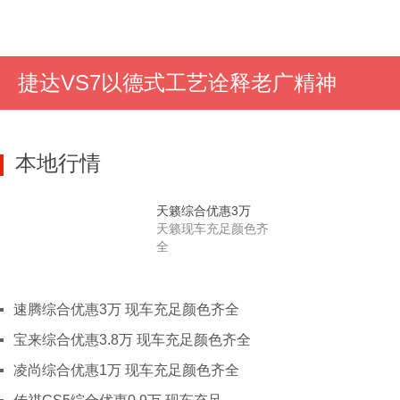
J
吉林
长春
吉林
四平
延边
通
江西
南昌
景德镇
萍乡
九江
零跑汽车零跑T03
江苏
南京
徐州
南通
常州
无
捷达VS7以德式工艺诠释老广精神
一键询价
L
辽宁
沈阳
大连
锦州
铁岭
鞍
N
宁夏
石嘴山
吴忠
本地行情
内蒙古
呼和浩特
包头
鄂尔多斯
Q
青海
西宁
天籁综合优惠3万
S
山东
济南
滨州
东营
德州
菏
天籁现车充足颜色齐
莱芜
青岛
日照
泰安
潍
全
淄博
山西
太原
临汾
大同
运城
晋
速腾综合优惠3万 现车充足颜色齐全
朔州
忻州
吕梁
宝来综合优惠3.8万 现车充足颜色齐全
陕西
西安
榆林
渭南
宝鸡
汉
凌尚综合优惠1万 现车充足颜色齐全
安康
商洛