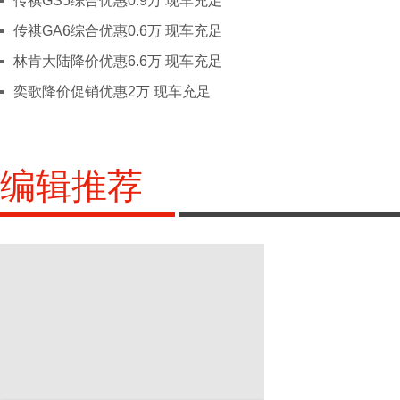
传祺GS5综合优惠0.9万 现车充足
四川
成都
绵阳
德阳
乐山
雅
传祺GA6综合优惠0.6万 现车充足
X
西藏
拉萨
林肯大陆降价优惠6.6万 现车充足
新疆
乌鲁木齐
克拉玛依
阿克苏
奕歌降价促销优惠2万 现车充足
Y
云南
昆明
玉溪
丽江
文山
大
保山
临沧
楚雄
迪庆
怒
红河
编辑推荐
Z
浙江
杭州
宁波
温州
嘉兴
金