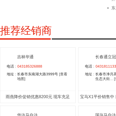
东
推荐经销商
吉林华通
长春通立冠
电话 :
043185326888
电话 :
043181113
地址 :
长春市东南湖大路3999号
[查看
地址 :
长春市净月
地图]
生态大街...
雨燕降价促销优惠8200元 现车充足
华达马自达
国兴马自达